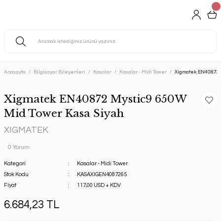
Anasayfa
Bilgisayar Bileşenleri
Kasalar
Kasalar - Midi Tower
Xigmatek EN40872 
Xigmatek EN40872 Mystic9 650W
Mid Tower Kasa Siyah
XIGMATEK
0 Yorum
Kategori
Kasalar - Midi Tower
Stok Kodu
KASAXIGEN4087265
Fiyat
117,00 USD + KDV
6.684,23 TL