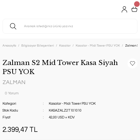
Anasayfa
Bilgisayar Bileşenleri
Kasalar
Kasalar - Midi Tower PSU YOK
Zalman S2
Zalman S2 Mid Tower Kasa Siyah
PSU YOK
ZALMAN
0 Yorum
Kategori
Kasalar - Midi Tower PSU YOK
Stok Kodu
KASAZALZ2T101010
Fiyat
42,00 USD + KDV
2.399,47 TL