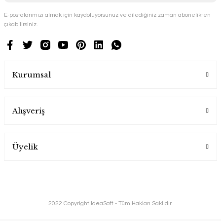
E-postalarımızı almak için kaydoluyorsunuz ve dilediğiniz zaman abonelikten
çıkabilirsiniz.
Kurumsal
Alışveriş
Üyelik
2022 Copyright IdeaSoft - Tüm Hakları Saklıdır.