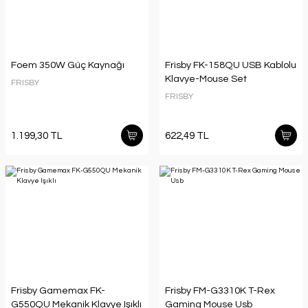
Foem 350W Güç Kaynağı
Frisby FK-158QU USB Kablolu
Klavye-Mouse Set
FRISBY
FRISBY
1.199,30 TL
622,49 TL
Frisby Gamemax FK-
Frisby FM-G3310K T-Rex
G550QU Mekanik Klavye Işıklı
Gaming Mouse Usb