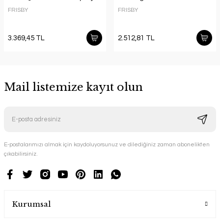
FRISBY
FRISBY
3.369,45 TL
2.512,81 TL
Mail listemize kayıt olun
E-postalarımızı almak için kaydoluyorsunuz ve dilediğiniz zaman abonelikten
çıkabilirsiniz.
Kurumsal