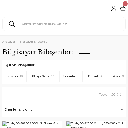
Anasayfa
Bilgisayar Bileşenleri
Bilgisayar Bileşenleri
İlgili Alt Kategoriler
Kasalar
(16)
Klavye Setler
(1)
Klavyeler
(1)
Mouselar
(1)
Power Sup
Toplam 20 ürün